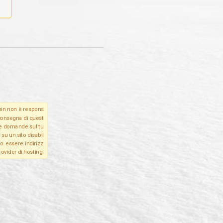
in non è respons
 consegna di quest
Le domande sul tu
su un sito disabil
o essere indirizz
rovider di hosting.