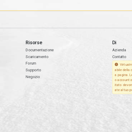
Risorse
Di
Documentazione
Azienda
Scaricamento
Contatto
Forum
Virtualm
Supporto
abile della
a pagina. 
Negozio
o account o 
itato devon
ate al tuo p